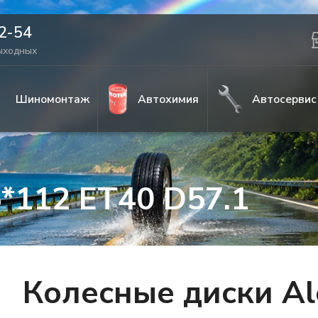
42-54
выходных
Шиномонтаж
Автохимия
Автосервис
5*112 ET40 D57.1
Колесные диски Al