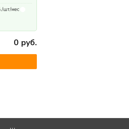
б./шт/мес
0
руб.