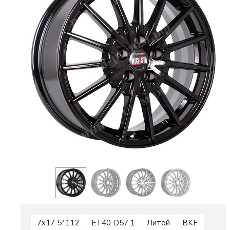
7x17 5*112
ET40 D57.1
Литой
BKF