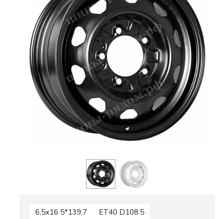
6,5x16 5*139,7
ET40 D108.5