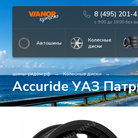
8 (495) 201-
с 9:00 до 19:00 без 
Информация
Фото товара
Колесные
Автошины
диски
шины-рядом.рф
Колесные диски
Accuride УАЗ Патр