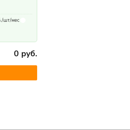
б./шт/мес
0
руб.