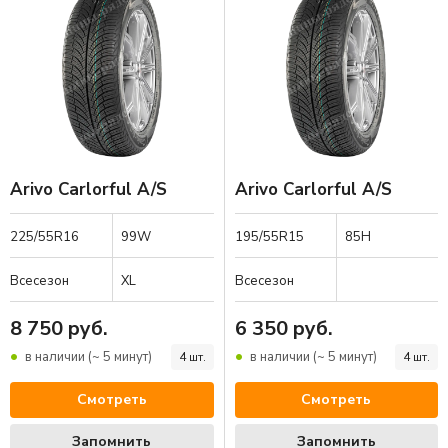
Искать разноширокие шины
Сезон
Arivo Carlorful A/S
Arivo Carlorful A/S
225/55R16
99W
195/55R15
85H
Особенности
Всесезон
XL
Всесезон
8 750 руб.
6 350 руб.
Бренды
в наличии (~ 5 минут)
в наличии (~ 5 минут)
4 шт.
4 шт.
Смотреть
Смотреть
Подобрать
Очисти
Запомнить
Запомнить