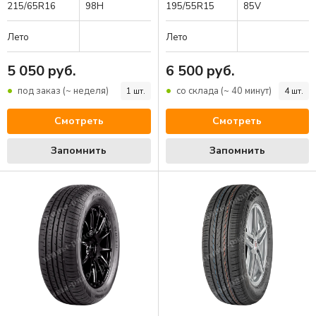
215/65R16
98H
195/55R15
85V
Лето
Лето
Сначала
задняя
ось. Выберите диаметр:
5 050 руб.
6 500 руб.
под заказ (~ неделя)
со склада (~ 40 минут)
1 шт.
4 шт.
14
15
16
17
18
19
20
Смотреть
Смотреть
23
24
Запомнить
Запомнить
Укажите размер:
225/45R17
245/40R17