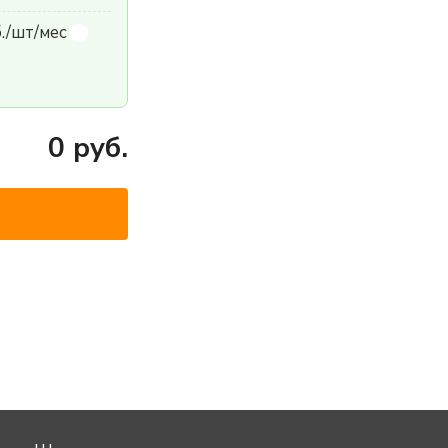
б./шт/мес
0
руб.