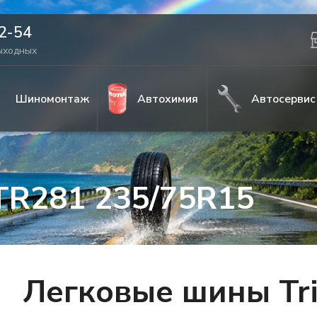
42-54
выходных
Шиномонтаж
Автохимия
Автосервис
 TR281 235/75R15
Легковые шины Tri