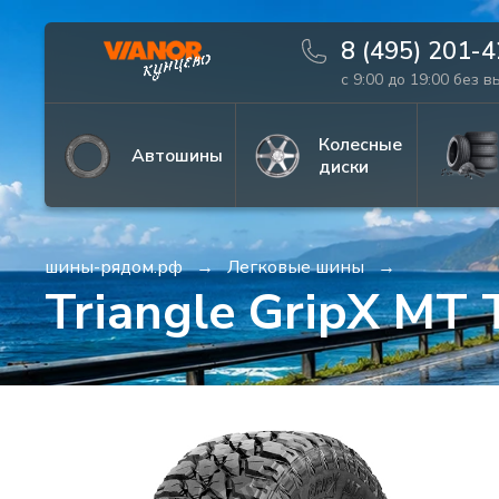
8 (495) 201-
с 9:00 до 19:00 без 
Информация
Фото товара
Колесные
Автошины
диски
шины-рядом.рф
Легковые шины
Triangle GripX MT