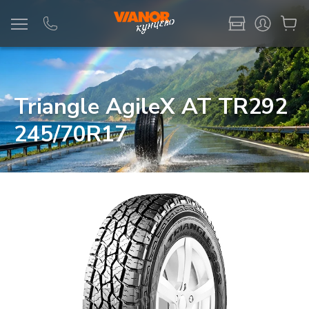
Информация
Фото товара
Triangle AgileX AT TR292
245/70R17