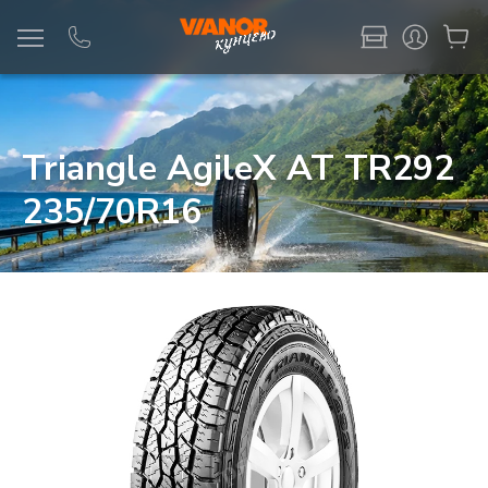
Информация
Фото товара
Triangle AgileX AT TR292
235/70R16