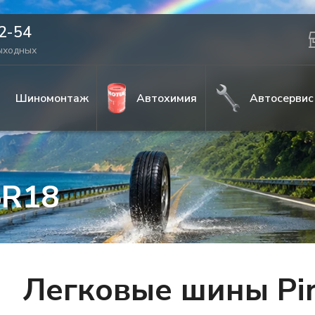
42-54
выходных
Шиномонтаж
Автохимия
Автосервис
5R18
Легковые шины Pire