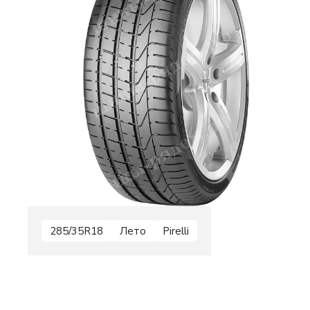
285/35R18
Лето
Pirelli