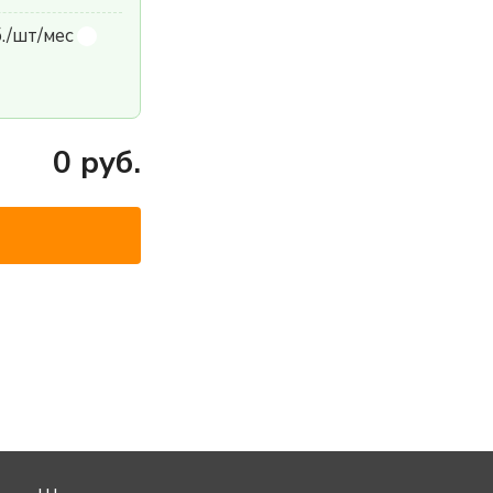
б./шт/мес
0
руб.