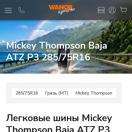
Информация
Фото товара
Mickey Thompson Baja
ATZ P3 285/75R16
285/75R16
Грязь (MT)
Mickey Thompson
Легковые шины Mickey
Thompson Baja ATZ P3