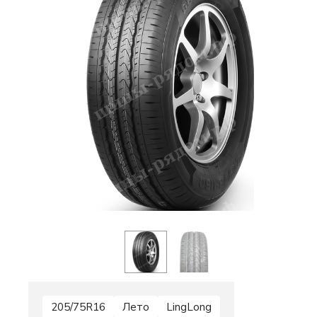
205/75R16
Лето
LingLong