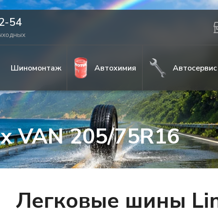
42-54
выходных
Шиномонтаж
Автохимия
Автосервис
ax VAN 205/75R16
Легковые шины Li