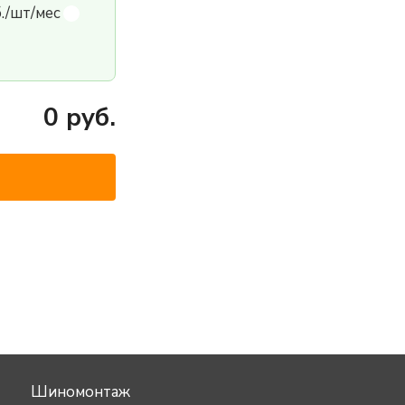
б./шт/мес
0
руб.
Шиномонтаж