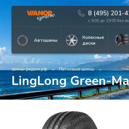
8 (495) 201-
с 9:00 до 19:00 без 
Информация
Фото товара
Колесные
Автошины
диски
шины-рядом.рф
Легковые шины
LingLong Green-M