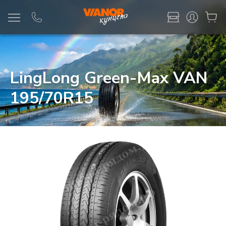
Информация
Фото товара
LingLong Green-Max VAN
195/70R15