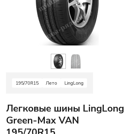
195/70R15
Лето
LingLong
Легковые шины LingLong
Green-Max VAN
195/70R15