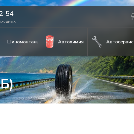
42-54
выходных
Шиномонтаж
Автохимия
Автосервис
Б)