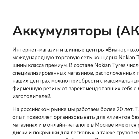
Аккумуляторы (АК
Интернет-магазин и шинные центры «Вианор» вхо
Ук
международную торговую сеть концерна Nokian Tyres, реализ
шины класса премиум. В составе Nokian Tyres числятся тысячи
специализированных магазинов, расположенных п
2
наших центрах можно приобрести с максимальным комфортом
фирменную резину от зарекомендовавших себя с
изготовителей.
На российском рынке мы работаем более 20 лет. 
опыт позволяет организовывать для клиентов безупречный сервис. В
магазинах и в онлайн-каталоге в Москве имеются разнообразные
диски и покрышки для легковых, а также грузовых машин. Их достав