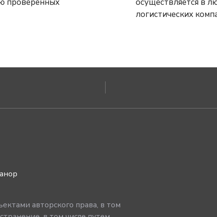
осуществляется в любой регион России
логистических комп
ванор
ектами авторского права, в том
странение, в том числе путем