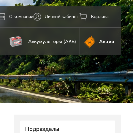
О компании
Личный кабинет
Корзина
Фильтр
Аккумуляторы (АКБ)
Акции
Доступность
в наличии (~ 5 минут)
со склада (~ 40 минут)
с терминала (~ 1-2 часа)
бронировать (~ 1-3 дня)
под заказ (~ неделя)
не важно
Подразделы