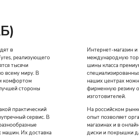
14
15
16
17
18
19
Б)
20
21
22
23
24
дят в
Интернет-магазин и
ажите размер:
ующего
международную торговую 
шины класса премиум. В составе Nokian
о всему миру. В
специализированных
25/45R17
245/40R17
наших центрах можно приобрести с максимальным комфортом
 лучшей стороны
фирменную резину о
изготовителей.
Такой практический
На российском рынке
опыт позволяет организовывать для к
магазинах и в онлайн-каталоге в Москве имеются разнообразные
ка
диски и покрышки для легко